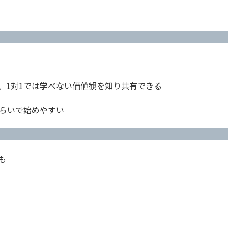
。
、1対1では学べない価値観を知り共有できる
くらいで始めやすい
も