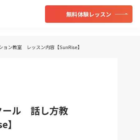
無料体験レッスン
ン教室 レッスン内容【SunRise】
クール 話し方教
se】