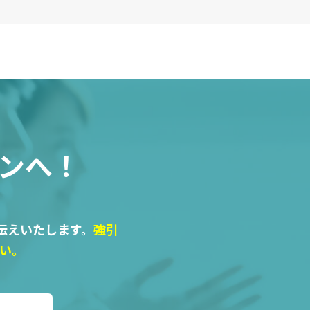
ンへ！
伝えいたします。
強引
い。